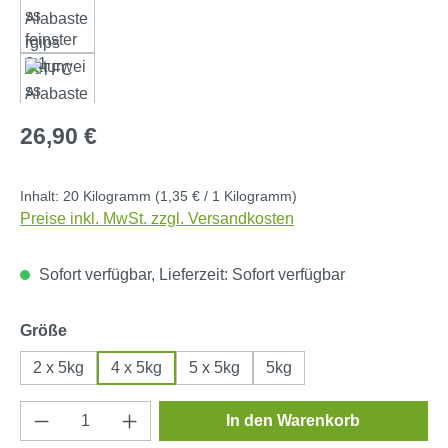
Regulärer Preis:
26,90 €
Inhalt:
20 Kilogramm
(1,35 € / 1 Kilogramm)
Preise inkl. MwSt. zzgl. Versandkosten
Sofort verfügbar, Lieferzeit: Sofort verfügbar
auswählen
Größe
2 x 5kg
4 x 5kg
5 x 5kg
5kg
Produkt Anzahl: Gib den gewünschten Wert e
In den Warenkorb