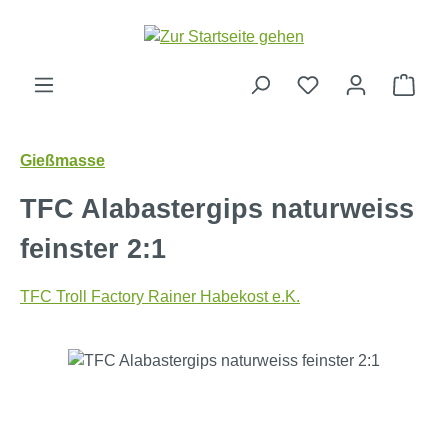
Zum Hauptinhalt springen
Ware
Gießmasse
TFC Alabastergips naturweiss
feinster 2:1
TFC Troll Factory Rainer Habekost e.K.
Bildergalerie überspringen