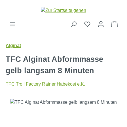
Zum Hauptinhalt springen
Ware
Alginat
TFC Alginat Abformmasse
gelb langsam 8 Minuten
TFC Troll Factory Rainer Habekost e.K.
Bildergalerie überspringen