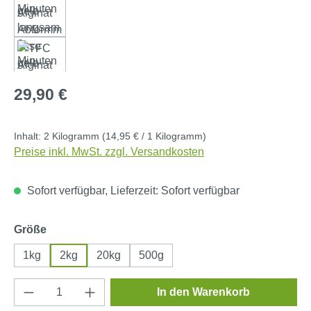
Regulärer Preis:
29,90 €
Inhalt:
2 Kilogramm
(14,95 € / 1 Kilogramm)
Preise inkl. MwSt. zzgl. Versandkosten
Sofort verfügbar, Lieferzeit: Sofort verfügbar
auswählen
Größe
1kg
2kg
20kg
500g
Produkt Anzahl: Gib den gewünschten Wert e
In den Warenkorb