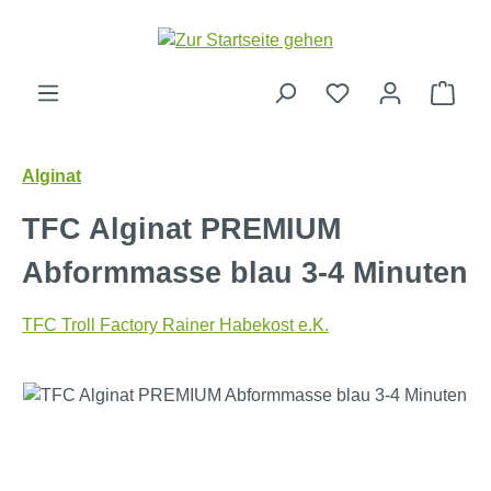
Zum Hauptinhalt springen
Ware
Alginat
TFC Alginat PREMIUM
Abformmasse blau 3-4 Minuten
TFC Troll Factory Rainer Habekost e.K.
Bildergalerie überspringen