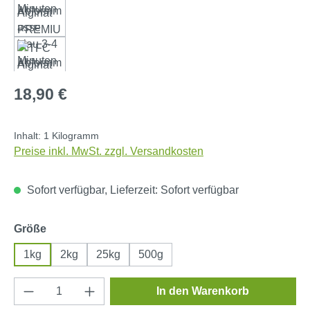
Regulärer Preis:
18,90 €
Inhalt:
1 Kilogramm
Preise inkl. MwSt. zzgl. Versandkosten
Sofort verfügbar, Lieferzeit: Sofort verfügbar
auswählen
Größe
1kg
2kg
25kg
500g
Produkt Anzahl: Gib den gewünschten Wert e
In den Warenkorb