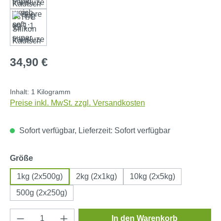
Regulärer Preis:
34,90 €
Inhalt:
1 Kilogramm
Preise inkl. MwSt. zzgl. Versandkosten
Sofort verfügbar, Lieferzeit: Sofort verfügbar
auswählen
Größe
1kg (2x500g)
2kg (2x1kg)
10kg (2x5kg)
500g (2x250g)
Produkt Anzahl: Gib den gewünschten Wert e
In den Warenkorb