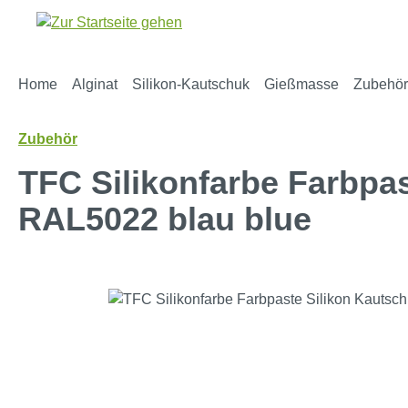
m Hauptinhalt springen
Zur Suche springen
Zur Hauptnavigation springen
Home
Alginat
Silikon-Kautschuk
Gießmasse
Zubehör
Zubehör
TFC Silikonfarbe Farbpa
RAL5022 blau blue
Bildergalerie überspringen