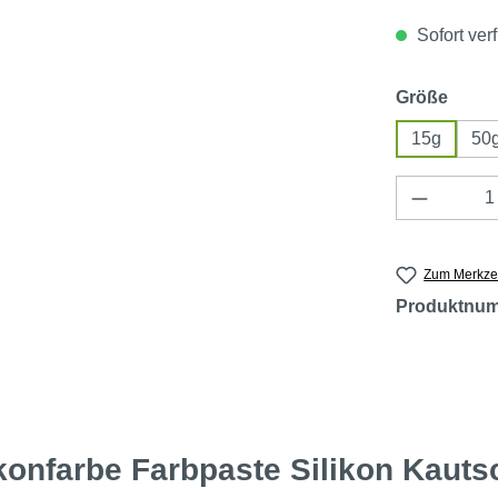
Sofort verf
ausw
Größe
15g
50
Produkt 
Zum Merkzet
Produktnu
ikonfarbe Farbpaste Silikon Kaut