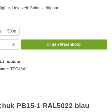
ügbar, Lieferzeit: Sofort verfügbar
ählen
g
500g
Anzahl: Gib den gewünschten Wert ein oder
In den Warenkorb
tel hinzufügen
mmer:
TFC4841
schuk PB15-1 RAL5022 blau