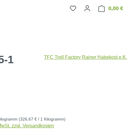
0,00 €
Ware
5-1
TFC Troll Factory Rainer Habekost e.K.
eis:
Kilogramm
(326,67 € / 1 Kilogramm)
 MwSt. zzgl. Versandkosten