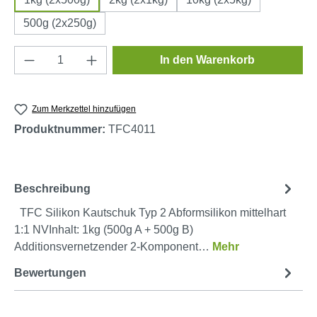
500g (2x250g)
Produkt Anzahl: Gib den gewünschten Wert e
In den Warenkorb
Zum Merkzettel hinzufügen
Produktnummer:
TFC4011
Beschreibung
TFC Silikon Kautschuk Typ 2 Abformsilikon mittelhart
1:1 NVInhalt: 1kg (500g A + 500g B)
Additionsvernetzender 2-Komponent…
Mehr
Bewertungen